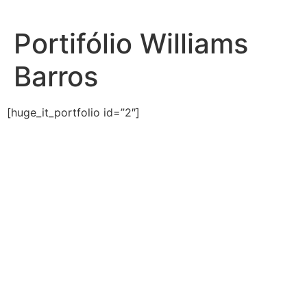
Ir
para
Portifólio Williams
o
conteúdo
Barros
[huge_it_portfolio id=”2″]