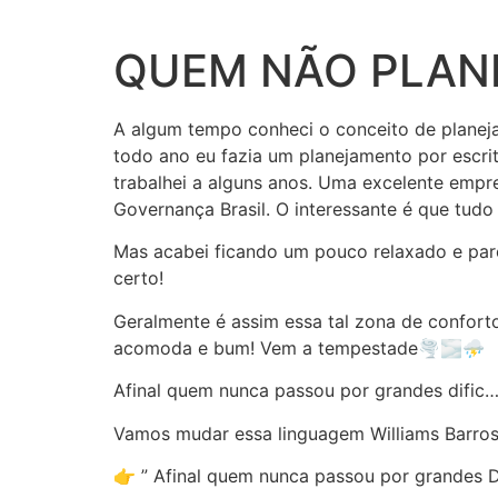
Ir
para
QUEM NÃO PLANE
o
conteúdo
A algum tempo conheci o conceito de planej
todo ano eu fazia um planejamento por escri
trabalhei a alguns anos. Uma excelente empr
Governança Brasil. O interessante é que tudo
Mas acabei ficando um pouco relaxado e par
certo!
Geralmente é assim essa tal zona de confort
acomoda e bum! Vem a tempestade🌪️🌫️⛈️
Afinal quem nunca passou por grandes dific…
Vamos mudar essa linguagem Williams Barros
👉 ” Afinal quem nunca passou por grandes 