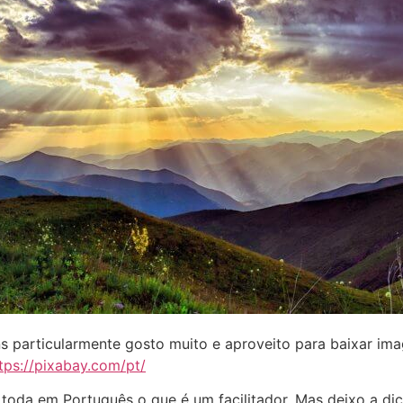
s particularmente gosto muito e aproveito para baixar im
tps://pixabay.com/pt/
 toda em Português o que é um facilitador. Mas deixo a dic