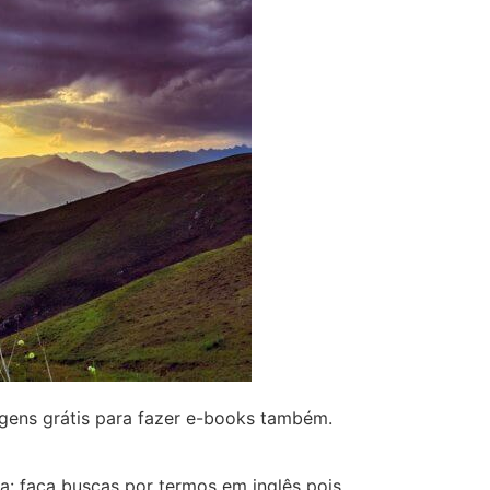
agens grátis para fazer e-books também.
a: faça buscas por termos em inglês pois,