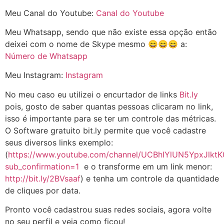
Meu Canal do Youtube:
Canal do Youtube
Meu Whatsapp, sendo que não existe essa opção então
deixei com o nome de Skype mesmo
😄
😄
😄
a
:
Número de Whatsapp
Meu Instagram:
Instagram
No meu caso eu utilizei o encurtador de links
Bit.ly
pois, gosto de saber quantas pessoas clicaram no link,
isso é importante para se ter um controle das métricas.
O Software gratuito bit.ly permite que você cadastre
seus diversos links exemplo:
(
https://www.youtube.com/channel/UCBhIYlUN5YpxJlktK
sub_confirmation=1
e o transforme em um link menor:
http://bit.ly/2BVsaaf
) e tenha um controle da quantidade
de cliques por data.
Pronto você cadastrou suas redes sociais, agora volte
no seu perfil e veja como ficou!